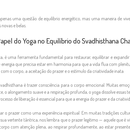
apenas uma questão de equilíbrio energético, mas uma maneira de vive
s novas e belas.
apel do Yoga no Equilíbrio do Svadhisthana Ch
a, é uma ferramenta fundamental para restaurar, equilibrar e expandir
energia que precisa estar em harmonia para que a vida flua com plenitu
m o corpo, a aceitação do prazer e o estímulo da criatividade inata.
vadhisthana é trazer consciência para o corpo emocional. Muitas emoç
e, o alongamento suave e a respiração profunda, o yoga dissolve essas 
esso de liberação é essencial para que a energia do prazer e da criativid
ar o prazer como uma experiência espiritual. Em muitas tradições culturai
ua vertente tântrica, nos lembra que o prazer legítimo — aquele que é 
 corpo com atenção plena, ao respirar profundamente, ao estar presente