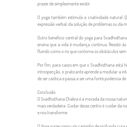
prazer de simplesmente existir.
O yoga também estimula a criatividade natural. Q
expressão verbal, da solução de problemas ou da man
Outro benefício central do yoga para Svadhistha
ensina que a vida é mudança contínua. Resistir à
fluindo como o rio que contorna os obstáculos sem
Por fim, para casos em que o Svadhisthana está h
introspecção, o praticante aprende a modular a inte
de ser caótica e passa a ser uma fonte poderosa de
Conclusão
O Svadhisthana Chakra é a morada da nossa natureza
mais verdadeira. Cuidar desse centro é cuidar da no
e nos transforme.
O Yoga surge como um caminho de profunda cura e re