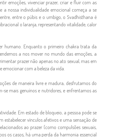
r emoções, vivenciar prazer, criar e fluir com as
de a nossa individualidade emocional começa a se
entre, entre o púbis e o umbigo, o Svadhisthana é
cional o laranja, representando vitalidade, calor
 ser humano. Enquanto o primeiro chakra trata da
e aprendemos a nos mover no mundo das emoções, a
xperimentar prazer não apenas no ato sexual, mas em
se emocionar com a beleza da vida.
oções de maneira livre e madura, desfrutamos do
m-se mais genuínos e nutridores, e enfrentamos as
tividade. Em estado de bloqueio, a pessoa pode se
em estabelecer vínculos afetivos e uma sensação de
relacionados ao prazer (como compulsões sexuais,
bos os casos, há uma perda da harmonia essencial