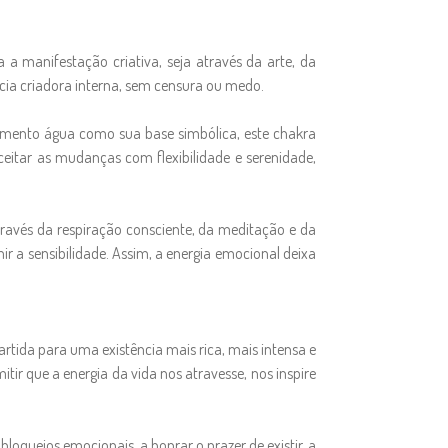
a manifestação criativa, seja através da arte, da
ncia criadora interna, sem censura ou medo.
emento água como sua base simbólica, este chakra
eitar as mudanças com flexibilidade e serenidade,
ravés da respiração consciente, da meditação e da
ir a sensibilidade. Assim, a energia emocional deixa
rtida para uma existência mais rica, mais intensa e
tir que a energia da vida nos atravesse, nos inspire
oqueios emocionais, a honrar o prazer de existir, a