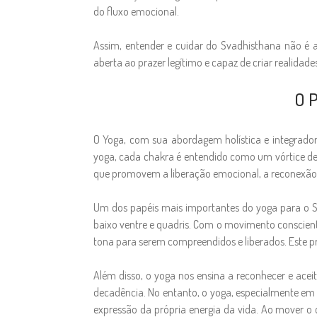
do fluxo emocional.
Assim, entender e cuidar do Svadhisthana não é 
aberta ao prazer legítimo e capaz de criar realidade
O P
O Yoga, com sua abordagem holística e integrador
yoga, cada chakra é entendido como um vórtice de 
que promovem a liberação emocional, a reconexão co
Um dos papéis mais importantes do yoga para o S
baixo ventre e quadris. Com o movimento conscient
tona para serem compreendidos e liberados. Este proc
Além disso, o yoga nos ensina a reconhecer e aceit
decadência. No entanto, o yoga, especialmente em s
expressão da própria energia da vida. Ao mover o