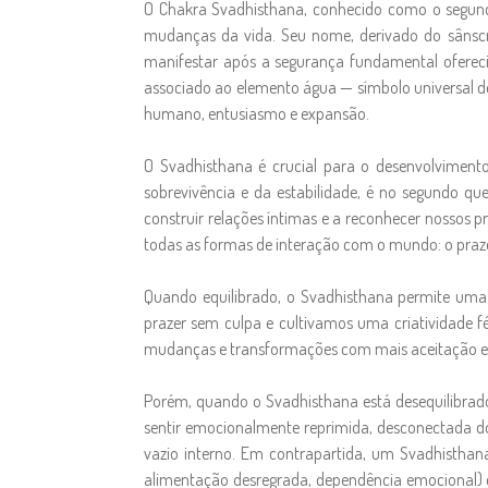
O Chakra Svadhisthana, conhecido como o segundo 
mudanças da vida. Seu nome, derivado do sânscri
manifestar após a segurança fundamental oferecid
associado ao elemento água — símbolo universal d
humano, entusiasmo e expansão.
O Svadhisthana é crucial para o desenvolvimento
sobrevivência e da estabilidade, é no segundo q
construir relações íntimas e a reconhecer nossos p
todas as formas de interação com o mundo: o praze
Quando equilibrado, o Svadhisthana permite uma
prazer sem culpa e cultivamos uma criatividade f
mudanças e transformações com mais aceitação e f
Porém, quando o Svadhisthana está desequilibrado
sentir emocionalmente reprimida, desconectada dos
vazio interno. Em contrapartida, um Svadhisthan
alimentação desregrada, dependência emocional) 