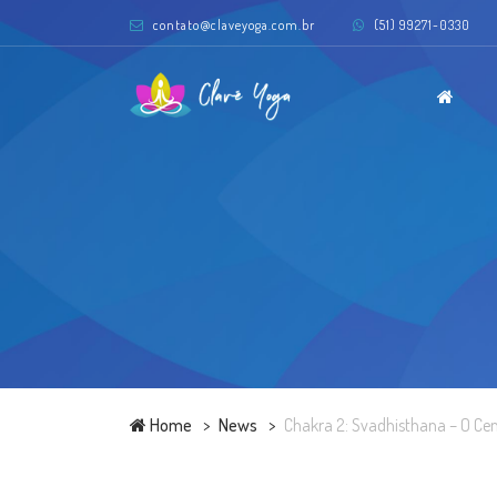
contato@claveyoga.com.br
(51) 99271-0330
Home
News
Chakra 2: Svadhisthana – O Ce