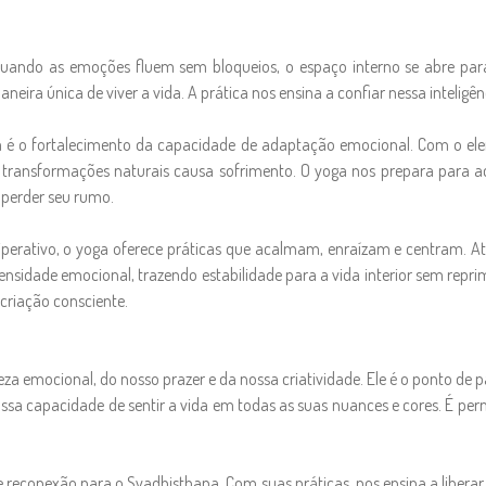
uando as emoções fluem sem bloqueios, o espaço interno se abre para 
eira única de viver a vida. A prática nos ensina a confiar nessa inteligê
na é o fortalecimento da capacidade de adaptação emocional. Com o el
s transformações naturais causa sofrimento. O yoga nos prepara para ac
 perder seu rumo.
iperativo, o yoga oferece práticas que acalmam, enraízam e centram. At
nsidade emocional, trazendo estabilidade para a vida interior sem reprim
 criação consciente.
 emocional, do nosso prazer e da nossa criatividade. Ele é o ponto de pa
ssa capacidade de sentir a vida em todas as suas nuances e cores. É permi
conexão para o Svadhisthana. Com suas práticas, nos ensina a liberar bl