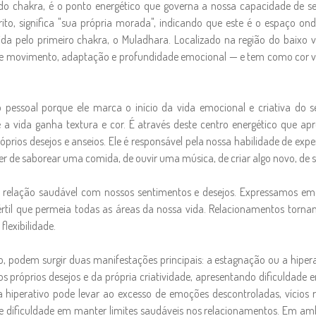
chakra, é o ponto energético que governa a nossa capacidade de senti
to, significa "sua própria morada", indicando que este é o espaço on
a pelo primeiro chakra, o Muladhara. Localizado na região do baixo v
e movimento, adaptação e profundidade emocional — e tem como cor vibra
 pessoal porque ele marca o início da vida emocional e criativa do
ue a vida ganha textura e cor. É através deste centro energético qu
róprios desejos e anseios. Ele é responsável pela nossa habilidade de e
r de saborear uma comida, de ouvir uma música, de criar algo novo, de 
 relação saudável com nossos sentimentos e desejos. Expressamos em
értil que permeia todas as áreas da nossa vida. Relacionamentos torna
lexibilidade.
, podem surgir duas manifestações principais: a estagnação ou a hipera
 próprios desejos e da própria criatividade, apresentando dificuldade 
a hiperativo pode levar ao excesso de emoções descontroladas, vícios 
e dificuldade em manter limites saudáveis nos relacionamentos. Em am